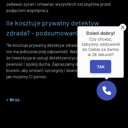
zadawać pytań i omawiać wszystkich szczegółów przed
podjęciem współpracy.
Ile kosztuje prywatny detektyw
zdrada? - podsumowanie
Dzień dobry!
Czy chcesz,
żebyśmy oddzwonili
"Ile kosztuje prywatny detektyw zdrada?" to pytanie, na które
do Ciebie za darmo
nie ma jednoznacznej odpowiedzi. Ważne jest, aby zrozumieć,
w
28
sekund?
że inwestycja w usługi detektywistyczne to inwestycja w
pewność i spokój ducha. Zapraszamy do kontaktu z naszym
TAK
biurem, aby omówić szczegóły i dowiedzieć się więcej o tym,
jak możemy Ci pomóc.
« Wróć