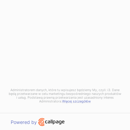
Data dodania:
2024-02-22
Autor:
Piotr_78 Kalisz
“ Zenit świadczy usługi na najwyższym
poziomie. Jestem bardzo zadowolony z
rezultatów ich pracy. ”
Administratorem danych, które tu wpisujesz będziemy My, czyli: i3. Dane
będą przetwarzane w celu marketingu bezpośredniego naszych produktów
i usług. Podstawą prawną przetwarzania jest uzasadniony interes
Administratora.
Więcej szczegółów
Data dodania:
2024-02-22
Autor:
Anonim
Open link in new window
Powered by