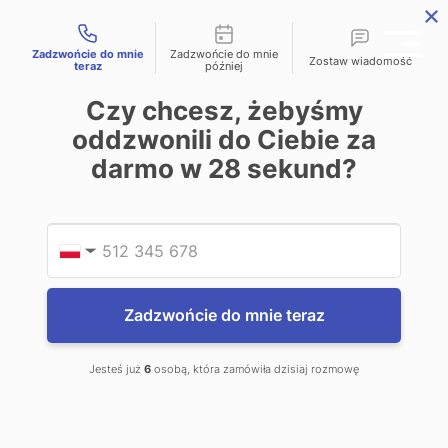
Możliwości kontaktu
Zadzwońcie do mnie
Zadzwońcie do mnie
Zostaw wiadomość
teraz
później
Czy chcesz, żebyśmy
OPINIE
oddzwonili do Ciebie za
darmo w
28
sekund?
DETEKTYW ZENIT
Podaj
Numer
▼
Dlaczego Twoja opinia jest dla nas ważna?
Usługi dopasowane do Twoich potrzeb:
Jesteśmy
Zadzwońcie do mnie teraz
przekonani, że każda sprawa detektywistyczna jest
inna, dlatego też staramy się dostosować nasze usługi
Jesteś już
6
osobą, która zamówiła dzisiaj rozmowę
do indywidualnych potrzeb klientów. Twoje opinie
pomagają nam dowiedzieć się, co sprawiło, że byłeś
zadowolony z naszej pracy, a co możemy jeszcze
poprawić.