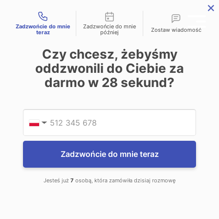
Możliwości kontaktu
Zadzwońcie do mnie
Zadzwońcie do mnie
Zostaw wiadomość
teraz
później
Czy chcesz, żebyśmy
oddzwonili do Ciebie za
DETEKTYW
darmo w
28
sekund?
CHORWACJA
Podaj
Numer
▼
Zadzwońcie do mnie teraz
Jesteś już
7
osobą, która zamówiła dzisiaj rozmowę