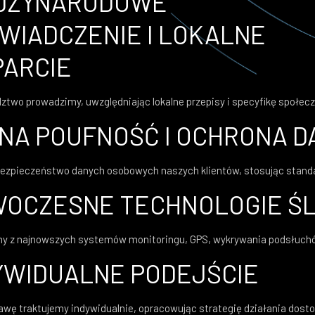
DZYNARODOWE
WIADCZENIE I LOKALNE
ARCIE
ztwo prowadzimy, uwzględniając lokalne przepisy i specyfikę społecz
NA POUFNOŚĆ I OCHRONA D
ezpieczeństwo danych osobowych naszych klientów, stosując stand
OCZESNE TECHNOLOGIE Ś
y z najnowszych systemów monitoringu, GPS, wykrywania podsłuchó
YWIDUALNE PODEJŚCIE
wę traktujemy indywidualnie, opracowując strategię działania dosto