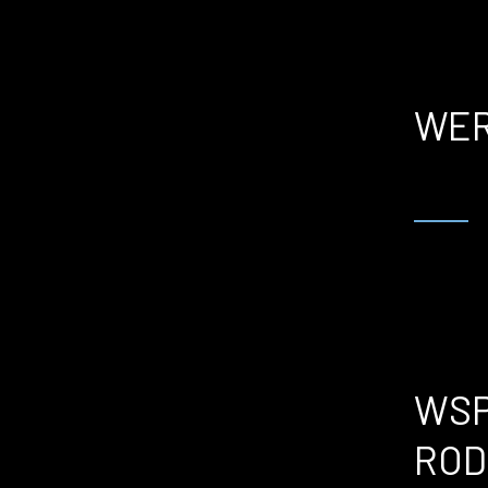
WER
WSP
ROD