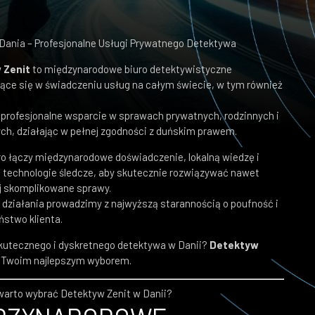
Dania – Profesjonalne Usługi Prywatnego Detektywa
 Zenit
to międzynarodowe biuro detektywistyczne
jące się w świadczeniu usług na całym świecie, w tym również
 profesjonalne wsparcie w sprawach prywatnych, rodzinnych i
ch, działając w pełnej zgodności z duńskim prawem.
ro łączy międzynarodowe doświadczenie, lokalną wiedzę i
 technologie śledcze, aby skutecznie rozwiązywać nawet
ej skomplikowane sprawy.
 działania prowadzimy z najwyższą starannością o poufność i
ństwo klienta.
kutecznego i dyskretnego detektywa w Danii?
Detektyw
 Twoim najlepszym wyborem.
warto wybrać Detektyw Zenit w Danii?