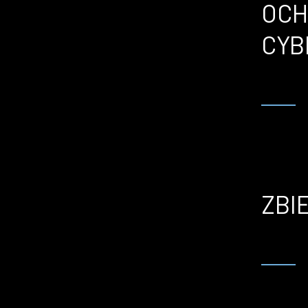
OCH
CYB
ZBI