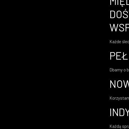
MIĘ
DOŚ
WSP
Każde śled
PEŁ
Dbamy o b
NOW
Korzystam
IND
Każdą spra