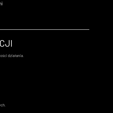
mi
CJI
ości działania.
ych.