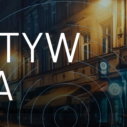
KTYW
A