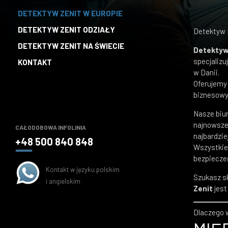
DETEKTYW ZENIT W EUROPIE
DETEKTYW ZENIT ODZIAŁY
Detektyw 
DETEKTYW ZENIT NA ŚWIECIE
Detektyw
specjalizu
KONTAKT
w Danii.
Oferujemy
biznesowy
Nasze biu
najnowsze
CAŁODOBOWA INFOLINIA
najbardzi
+48 500 840 848
Wszystkie
bezpiecze
Kontakt w języku polskim
Szukasz s
i angielskim
Zenit
jest
Dlaczego 