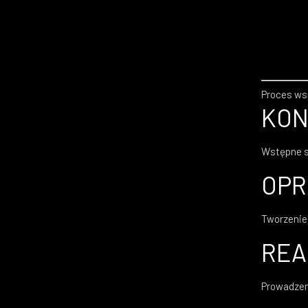
Proces ws
KON
Wstępne sp
OPR
Tworzenie
REA
Prowadzen