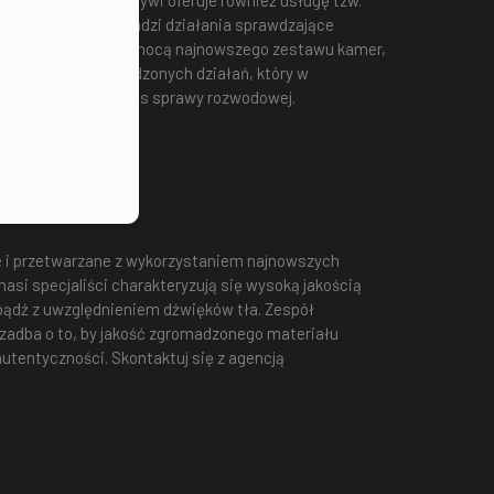
się prywatni detektywi oferuje również usługę tzw.
ecenie klienta prowadzi działania sprawdzające
enit Zabrze
za pomocą najnowszego zestawu kamer,
wy zapis przeprowadzonych działań, który w
owodowy np. podczas sprawy rozwodowej.
i przetwarzane z wykorzystaniem najnowszych
nasi specjaliści charakteryzują się wysoką jakością
i bądź z uwzględnieniem dźwięków tła. Zespół
zadba o to, by jakość zgromadzonego materiału
utentyczności. Skontaktuj się z agencją
!