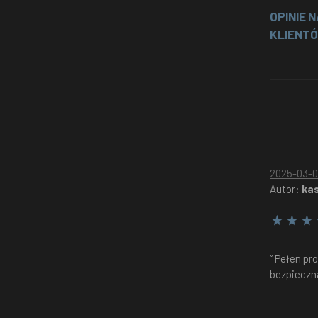
OPINIE 
KLIENT
2025-01-26
2025-03-
Autor:
Agnieszka G.
Autor:
kas
 z
“ Współpraca z Zenit to czysta
“ Pełen pr
przyjemność. Pełna dyskrecja i
bezpieczn
W
indywidualne podejście do sprawy sprawiły,
że czułam się bezpiecznie i pewnie. ”