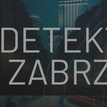
DETE
ZABR