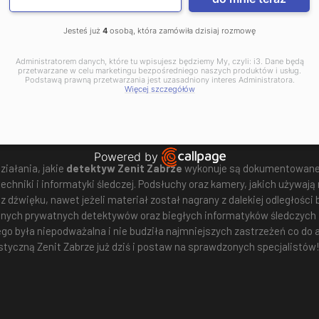
brze
poza standardowymi przypadkami, z jakimi na co dzień spotykają 
erności. Wykwalifikowany zespół testerów i testerek wierności, na zl
współmałżonka, narzeczonego bądź partnera.
Prywatny detektyw Z
Jesteś już
4
osobą, która zamówiła dzisiaj rozmowę
w oraz sprzętu fotograficznego wysokiej jakości prowadzi szczegóło
Administratorem danych, które tu wpisujesz będziemy My, czyli: i3. Dane będą
ym czasie z powodzeniem może zostać wykorzystany jako materiał d
przetwarzane w celu marketingu bezpośredniego naszych produktów i usług.
Podstawą prawną przetwarzania jest uzasadniony interes Administratora.
Więcej szczegółów
 detektyw Zabrze zbierze niepodważalny materiał dowodowy
Powered by
ziałania, jakie
detektyw Zenit Zabrze
wykonuje są dokumentowane 
Open link in new window
echniki i informatyki śledczej. Podsłuchy oraz kamery, jakich używają 
z dźwięku, nawet jeżeli materiał został nagrany z dalekiej odległośc
onych prywatnych detektywów oraz biegłych informatyków śledczych 
 była niepodważalna i nie budziła najmniejszych zastrzeżeń co do a
tyczną Zenit Zabrze już dziś i postaw na sprawdzonych specjalistów