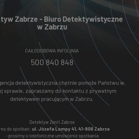
tyw Zabrze - Biuro Detektywistyczne
w Zabrzu
CAŁODOBOWA INFOLINIA
500 840 848
gencja detektywistyczna chętnie pomoże Państwu w
ej sprawie, zapraszamy do kontaktu z prywatnym
detektywem pracującym w Zabrzu.
Detektyw Zenit Zabrze
res do spotkań:
ul. Józefa Lompy 41, 41-806 Zabrze
- prosimy o telefoniczne umówienie spotkania