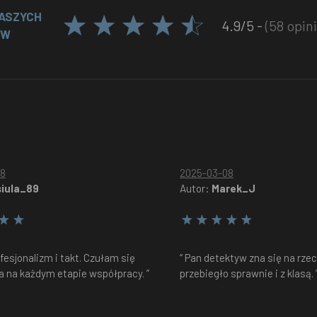
NASZYCH
4.9/5 -
(58 opini
ÓW
08
2025-03-08
iula_89
Autor:
Marek_J
ofesjonalizm i takt. Czułam się
“ Pan detektyw zna się na rze
a na każdym etapie współpracy. ”
przebiegło sprawnie i z klasą. 