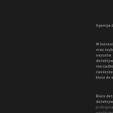
Agencja d
W biznesi
oraz szyb
oszustw.
detektywi
nierzadko
zaoszczę
klucz do
Biuro de
detektyw
profesjona
współczesn