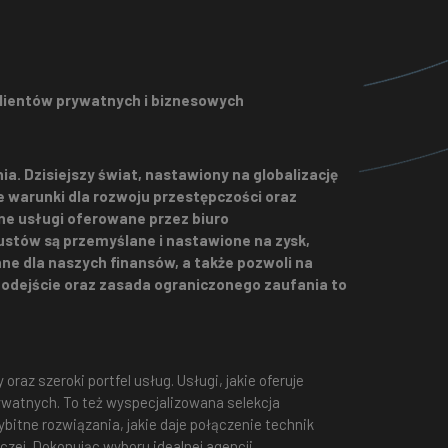
klientów prywatnych i biznesowych
ia. Dzisiejszy świat, nastawiony na globalizację
e warunki dla rozwoju przestępczości oraz
ne usługi oferowane przez biuro
ustów są przemyślane i nastawione na zysk,
e dla naszych finansów, a także pozwoli na
odejście oraz zasada ograniczonego zaufania to
raz szeroki portfel usług. Usługi, jakie oferuje
ywatnych. To też wyspecjalizowana selekcja
ybitne rozwiązania, jakie daje połączenie technik
czej. Dokonując wyboru idealnej agencji