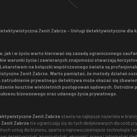
etektywistyczna Zenit Zabrze – Usługi detektywistyczne dla 
e, jak i w życiu warto kierować się zasadą ograniczonego zaufan
kie warunki życia i zawieranych znajomości stwarzają korzystn
 Lekarstwem na bolączki współczesnego świata są profesjonal
styczne Zenit Zabrze. Warto pamiętać, że metody działań osz
 zatrudnienie prywatnego detektywa może okazać się zbawienn
dzenie kosztów wieloletnich postępowań sądowych. Ostrożne p
 sukcesu biznesowego oraz udanego życia prywatnego.
tektywistyczne Zenit Zabrze
stawia na najlepsze nazwiska w branży o
 Zenit Zabrze
nie ograniczają się do tych dedykowanych dla osób pr
lnych usług dla biznesu, oparta o najnowocześniejsze technologie i w
ej detektywistyki, kryminalistyki, ekonomii, prawa i informatyki śled