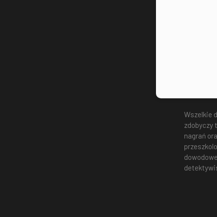
Zenit Za
testera wi
wierność 
podsłuchó
późniejsz
Prywatny
Wszelkie d
zdobyczy t
nagrań ora
przeszkol
dowodowego
detektywis